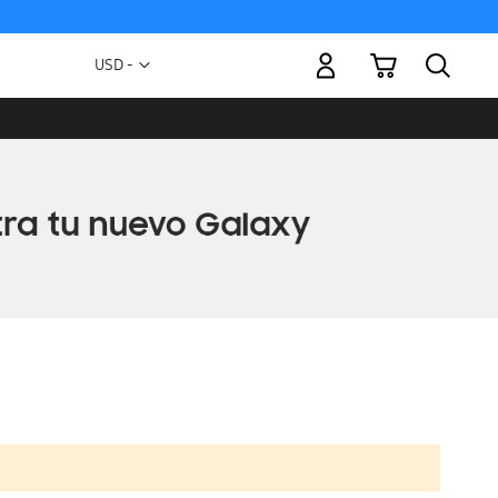
Mi carrito
Moneda
USD -
dólar
estadounidense