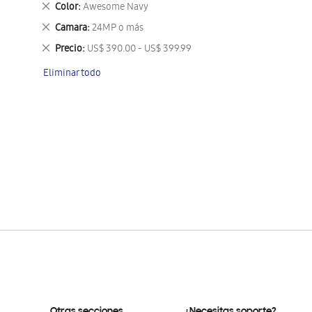
Eliminar
Color
Awesome Navy
este
Eliminar
Camara
24MP o más
artículo
este
Eliminar
Precio
US$ 390.00 - US$ 399.99
artículo
este
Eliminar todo
artículo
Otras secciones
¿Necesitas soporte?