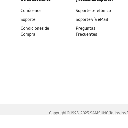
Conócenos
Soporte telefónico
Soporte
Soporte vía eMail
Condiciones de
Preguntas
Compra
Frecuentes
Copyright© 1995-2025 SAMSUNG Todos los D
Este sitio se ve mejor en las últimas versiones de Chrome