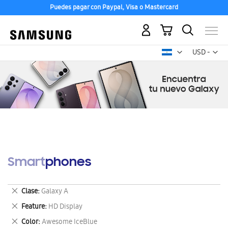
Puedes pagar con Paypal, Visa o Mastercard
Mi carrito
Mon
USD -
dólar
estadounid
Smartphones
Eliminar
Clase
Galaxy A
este
Eliminar
Feature
HD Display
artículo
este
Eliminar
Color
Awesome IceBlue
artículo