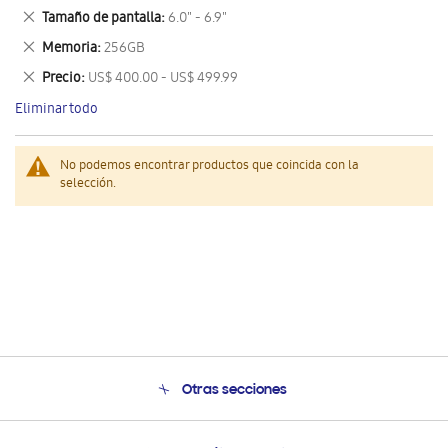
este
Eliminar
Tamaño de pantalla
6.0" - 6.9"
artículo
este
Eliminar
Memoria
256GB
artículo
este
Eliminar
Precio
US$ 400.00 - US$ 499.99
artículo
este
Eliminar todo
artículo
No podemos encontrar productos que coincida con la
selección.
Otras secciones
Conócenos