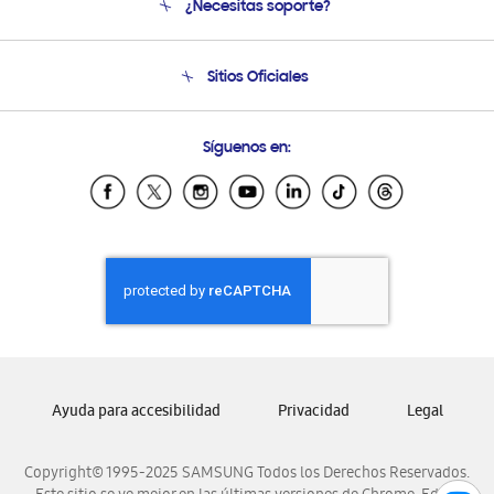
¿Necesitas soporte?
Soporte
Condiciones de Compra
Soporte telefónico
Sitios Oficiales
Soporte vía eMail
Preguntas Frecuentes
Samsung Costa Rica
Síguenos en:
Samsung Ecuador
Samsung El Salvador
Samsung Guatemala
Samsung Honduras
Samsung Nicaragua
Samsung Panamá
Samsung República Dominicana
Samsung Venezuela
Ayuda para accesibilidad
Privacidad
Legal
Copyright© 1995-2025 SAMSUNG Todos los Derechos Reservados.