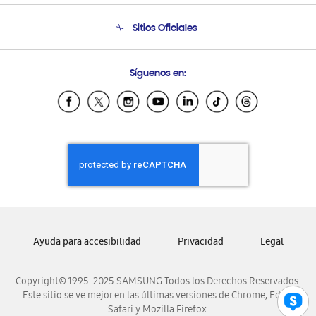
Condiciones de Compra
Soporte telefónico
Sitios Oficiales
Soporte vía eMail
Preguntas Frecuentes
Samsung Costa Rica
Síguenos en:
Samsung Ecuador
Samsung El Salvador
Samsung Guatemala
Samsung Honduras
Samsung Nicaragua
Samsung Panamá
Samsung República Dominicana
Samsung Venezuela
Ayuda para accesibilidad
Privacidad
Legal
Copyright© 1995-2025 SAMSUNG Todos los Derechos Reservados.
Este sitio se ve mejor en las últimas versiones de Chrome, Edge,
Safari y Mozilla Firefox.