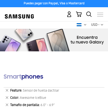
Puedes pagar con Paypal, Visa o Mastercard
Mi carrito
Mon
USD -
dólar
estadounid
Smartphones
Eliminar
Feature
Sensor de huella dactilar
este
Eliminar
Color
Awesome IceBlue
artículo
este
Eliminar
Tamaño de pantalla
6.0" - 6.9"
artículo