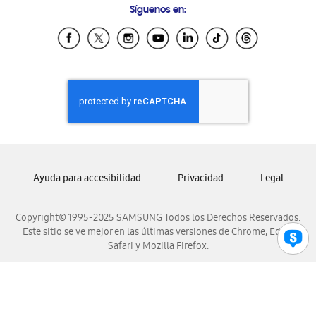
Síguenos en:
Samsung Ecuador
Samsung El Salvador
Samsung Guatemala
Samsung Honduras
Samsung Nicaragua
Samsung Panamá
Samsung República Dominicana
Samsung Venezuela
Ayuda para accesibilidad
Privacidad
Legal
Copyright© 1995-2025 SAMSUNG Todos los Derechos Reservados.
Este sitio se ve mejor en las últimas versiones de Chrome, Edge,
Safari y Mozilla Firefox.