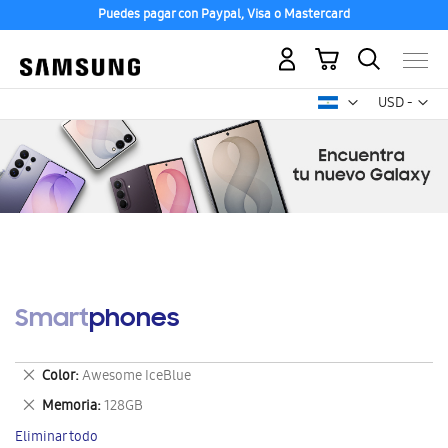
Puedes pagar con Paypal, Visa o Mastercard
Mi carrito
Mon
USD -
dólar
estadounid
Smartphones
Eliminar
Color
Awesome IceBlue
este
Eliminar
Memoria
128GB
artículo
este
Eliminar todo
artículo