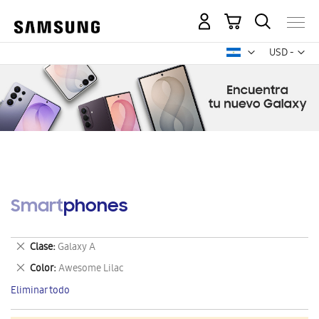
Mi carrito
Mon
USD -
dólar
estadounid
Smartphones
Eliminar
Clase
Galaxy A
este
Eliminar
Color
Awesome Lilac
artículo
este
Eliminar todo
artículo