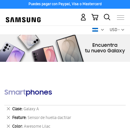
Puedes pagar con Paypal, Visa o Mastercard
Mi carrito
Mon
USD -
dólar
estadounid
Smartphones
Eliminar
Clase
Galaxy A
este
Eliminar
Feature
Sensor de huella dactilar
artículo
este
Eliminar
Color
Awesome Lilac
artículo