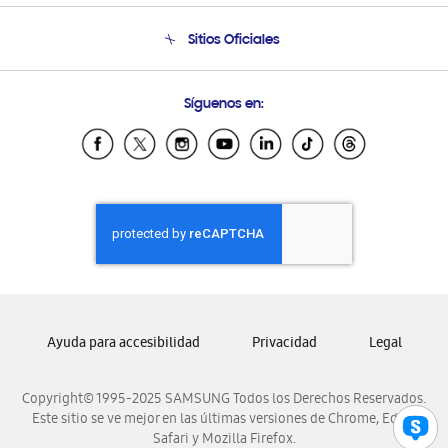
Condiciones de Compra
Soporte telefónico
Sitios Oficiales
Soporte vía eMail
Preguntas Frecuentes
Samsung Costa Rica
Síguenos en:
Samsung Ecuador
Samsung El Salvador
Samsung Guatemala
Samsung Honduras
Samsung Nicaragua
Samsung Panamá
Samsung República Dominicana
Samsung Venezuela
Ayuda para accesibilidad
Privacidad
Legal
Copyright© 1995-2025 SAMSUNG Todos los Derechos Reservados.
Este sitio se ve mejor en las últimas versiones de Chrome, Edge,
Safari y Mozilla Firefox.