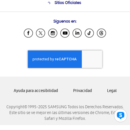
Sitios Oficiales
Soporte vía eMail
Preguntas Frecuentes
Samsung Costa Rica
Síguenos en:
Samsung Ecuador
Samsung El Salvador
Samsung Guatemala
Samsung Honduras
Samsung Nicaragua
Samsung Panamá
Samsung República Dominicana
Samsung Venezuela
Ayuda para accesibilidad
Privacidad
Legal
Copyright© 1995-2025 SAMSUNG Todos los Derechos Reservados.
Este sitio se ve mejor en las últimas versiones de Chrome, Edge,
Safari y Mozilla Firefox.