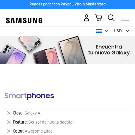
Puedes pagar con Paypal, Visa o Mastercard
Mi carrito
Mon
USD -
dólar
estadounid
Smartphones
Eliminar
Clase
Galaxy A
este
Eliminar
Feature
Sensor de huella dactilar
artículo
este
Eliminar
Color
Awesome Lilac
artículo