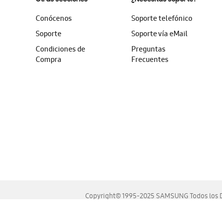
Conócenos
Soporte telefónico
Soporte
Soporte vía eMail
Condiciones de
Preguntas
Compra
Frecuentes
Copyright© 1995-2025 SAMSUNG Todos los D
Este sitio se ve mejor en las últimas versiones de Chrome