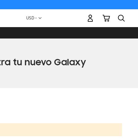
Mi carrito
Moneda
USD -
dólar
estadounidense