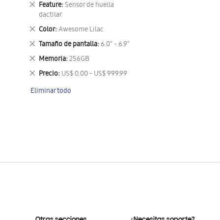
Eliminar
Feature
Sensor de huella
este
dactilar
artículo
Eliminar
Color
Awesome Lilac
este
Eliminar
Tamaño de pantalla
6.0" - 6.9"
artículo
este
Eliminar
Memoria
256GB
artículo
este
Eliminar
Precio
US$ 0.00 - US$ 999.99
artículo
este
Eliminar todo
artículo
Otras secciones
¿Necesitas soporte?