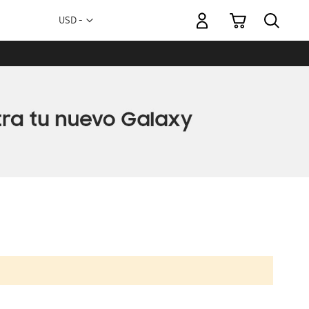
Mi carrito
Moneda
USD -
dólar
estadounidense