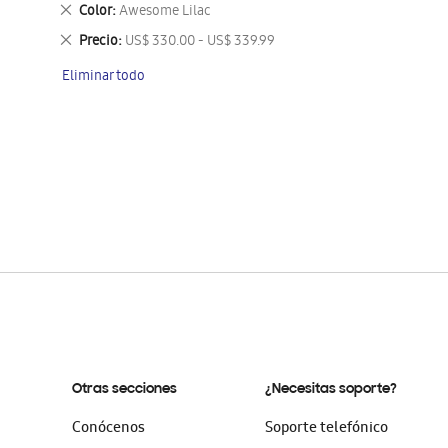
este
Eliminar
Color
Awesome Lilac
artículo
este
Eliminar
Precio
US$ 330.00 - US$ 339.99
artículo
este
Eliminar todo
artículo
Otras secciones
¿Necesitas soporte?
Conócenos
Soporte telefónico