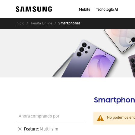
Mobile
Tecnología AI
Smartphones
Inicio
Tienda Online
Smartphon
Ahora comprando por
No podemos enco
Eliminar
Feature
Multi-sim