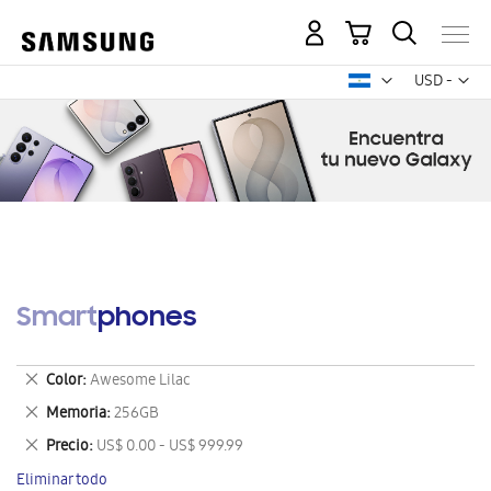
Mi carrito
Mon
USD -
dólar
estadounid
Smartphones
Eliminar
Color
Awesome Lilac
este
Eliminar
Memoria
256GB
artículo
este
Eliminar
Precio
US$ 0.00 - US$ 999.99
artículo
este
Eliminar todo
artículo