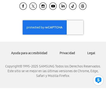
Samsung El Salvador
Samsung Guatemala
Samsung Honduras
Samsung Nicaragua
Samsung Panamá
Samsung República Dominicana
Samsung Venezuela
Ayuda para accesibilidad
Privacidad
Legal
Copyright© 1995-2025 SAMSUNG Todos los Derechos Reservados.
Este sitio se ve mejor en las últimas versiones de Chrome, Edge,
Safari y Mozilla Firefox.