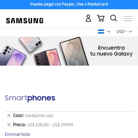
Puedes pagar con Paypal, Visa o Mastercard
Mi carrito
Mon
USD -
dólar
estadounid
Smartphones
Eliminar
Color
Awesome Lilac
este
Eliminar
Precio
US$ 300.00 - US$ 399.99
artículo
este
Eliminar todo
artículo