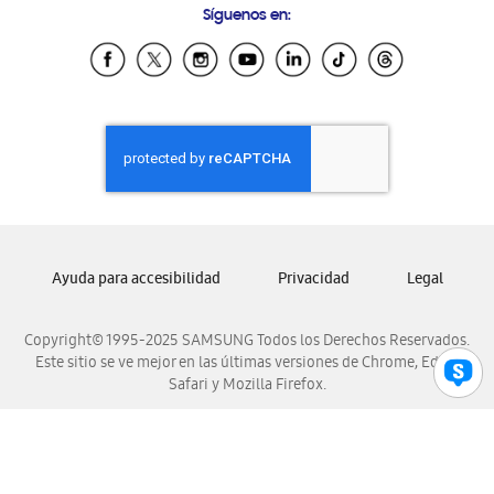
Síguenos en:
Samsung Ecuador
Samsung El Salvador
Samsung Guatemala
Samsung Honduras
Samsung Nicaragua
Samsung Panamá
Samsung República Dominicana
Samsung Venezuela
Ayuda para accesibilidad
Privacidad
Legal
Copyright© 1995-2025 SAMSUNG Todos los Derechos Reservados.
Este sitio se ve mejor en las últimas versiones de Chrome, Edge,
Safari y Mozilla Firefox.