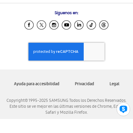
Preguntas Frecuentes
Samsung Costa Rica
Síguenos en:
Samsung Ecuador
Samsung El Salvador
Samsung Guatemala
Samsung Honduras
Samsung Nicaragua
Samsung Panamá
Samsung República Dominicana
Samsung Venezuela
Ayuda para accesibilidad
Privacidad
Legal
Copyright© 1995-2025 SAMSUNG Todos los Derechos Reservados.
Este sitio se ve mejor en las últimas versiones de Chrome, Edge,
Safari y Mozilla Firefox.