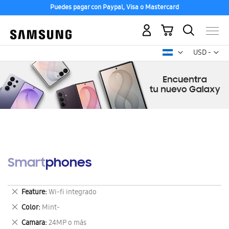
Puedes pagar con Paypal, Visa o Mastercard
Mi carrito
Mon
USD -
dólar
estadounid
Smartphones
Eliminar
Feature
Wi-fi integrado
este
Eliminar
Color
Mint-
artículo
este
Eliminar
Camara
24MP o más
artículo