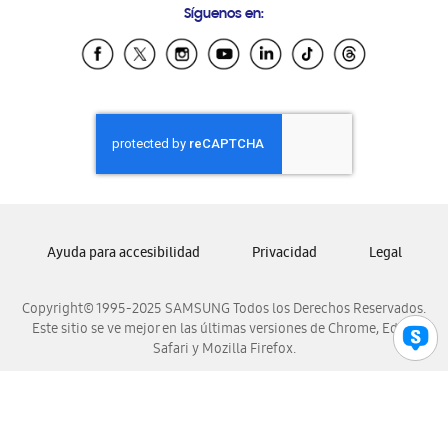
Síguenos en:
Samsung Ecuador
Samsung El Salvador
Samsung Guatemala
Samsung Honduras
Samsung Nicaragua
Samsung Panamá
Samsung República Dominicana
Samsung Venezuela
Ayuda para accesibilidad
Privacidad
Legal
Copyright© 1995-2025 SAMSUNG Todos los Derechos Reservados.
Este sitio se ve mejor en las últimas versiones de Chrome, Edge,
Safari y Mozilla Firefox.