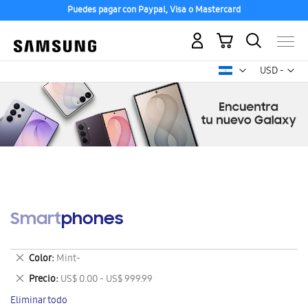
Puedes pagar con Paypal, Visa o Mastercard
Mi carrito
Mon
USD -
dólar
estadounid
Smartphones
Eliminar
Color
Mint-
este
Eliminar
Precio
US$ 0.00 - US$ 999.99
artículo
este
Eliminar todo
artículo