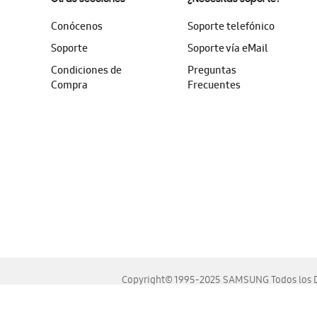
Conócenos
Soporte telefónico
Soporte
Soporte vía eMail
Condiciones de
Preguntas
Compra
Frecuentes
Copyright© 1995-2025 SAMSUNG Todos los D
Este sitio se ve mejor en las últimas versiones de Chrome