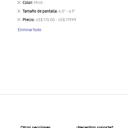
Eliminar
Color
Mint-
este
Eliminar
Tamaño de pantalla
6.0" - 6.9"
artículo
este
Eliminar
Precio
US$ 170.00 - US$ 179.99
artículo
este
Eliminar todo
artículo
Otras secciones
¿Necesitas soporte?