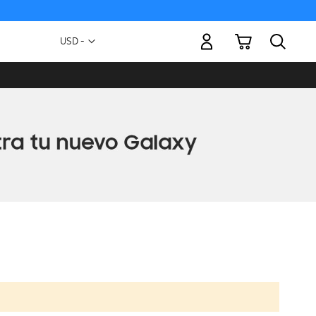
Mi carrito
Moneda
USD -
dólar
estadounidense