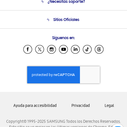
¿Necesitas soporte?
Soporte
Condiciones de Compra
Soporte telefónico
Sitios Oficiales
Soporte vía eMail
Preguntas Frecuentes
Samsung Costa Rica
Síguenos en:
Samsung Ecuador
Samsung El Salvador
Samsung Guatemala
Samsung Honduras
Samsung Nicaragua
Samsung Panamá
Samsung República Dominicana
Samsung Venezuela
Ayuda para accesibilidad
Privacidad
Legal
Copyright© 1995-2025 SAMSUNG Todos los Derechos Reservados.