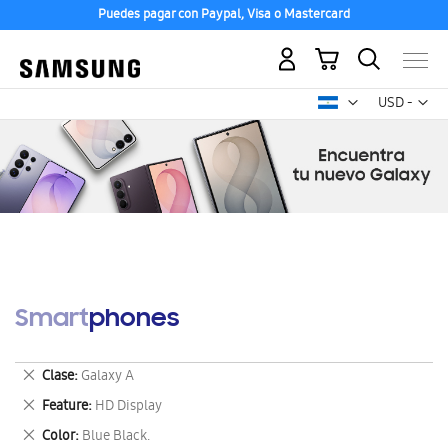
Puedes pagar con Paypal, Visa o Mastercard
Mi carrito
Mon
USD -
dólar
estadounid
Smartphones
Eliminar
Clase
Galaxy A
este
Eliminar
Feature
HD Display
artículo
este
Eliminar
Color
Blue Black.
artículo