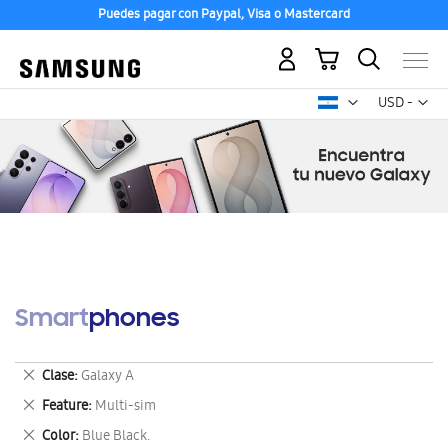
Puedes pagar con Paypal, Visa o Mastercard
Mi carrito
Mon
USD -
dólar
estadounid
Smartphones
Eliminar
Clase
Galaxy A
este
Eliminar
Feature
Multi-sim
artículo
este
Eliminar
Color
Blue Black.
artículo