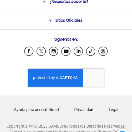
¿Necesitas soporte?
Soporte
Condiciones de Compra
Soporte telefónico
Sitios Oficiales
Soporte vía eMail
Preguntas Frecuentes
Samsung Costa Rica
Síguenos en:
Samsung Ecuador
Samsung El Salvador
Samsung Guatemala
Samsung Honduras
Samsung Nicaragua
Samsung Panamá
Samsung República Dominicana
Samsung Venezuela
Ayuda para accesibilidad
Privacidad
Legal
Copyright© 1995-2025 SAMSUNG Todos los Derechos Reservados.