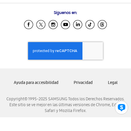
Preguntas Frecuentes
Samsung Costa Rica
Síguenos en:
Samsung Ecuador
Samsung El Salvador
Samsung Guatemala
Samsung Honduras
Samsung Nicaragua
Samsung Panamá
Samsung República Dominicana
Samsung Venezuela
Ayuda para accesibilidad
Privacidad
Legal
Copyright© 1995-2025 SAMSUNG Todos los Derechos Reservados.
Este sitio se ve mejor en las últimas versiones de Chrome, Edge,
Safari y Mozilla Firefox.