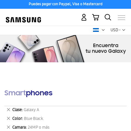
Puedes pagar con Paypal, Visa o Mastercard
Mi carrito
Mon
USD -
dólar
estadounid
Smartphones
Eliminar
Clase
Galaxy A
este
Eliminar
Color
Blue Black.
artículo
este
Eliminar
Camara
24MP o más
artículo