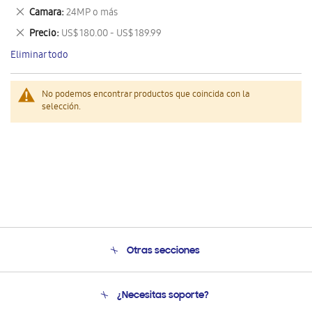
este
Eliminar
Camara
24MP o más
artículo
este
Eliminar
Precio
US$ 180.00 - US$ 189.99
artículo
este
Eliminar todo
artículo
No podemos encontrar productos que coincida con la
selección.
Otras secciones
Conócenos
¿Necesitas soporte?
Soporte