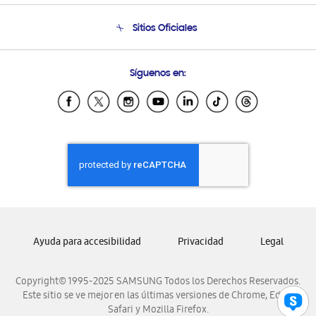
Condiciones de Compra
Soporte telefónico
Sitios Oficiales
Soporte vía eMail
Preguntas Frecuentes
Samsung Costa Rica
Síguenos en:
Samsung Ecuador
Samsung El Salvador
Samsung Guatemala
Samsung Honduras
Samsung Nicaragua
Samsung Panamá
Samsung República Dominicana
Samsung Venezuela
Ayuda para accesibilidad
Privacidad
Legal
Copyright© 1995-2025 SAMSUNG Todos los Derechos Reservados.
Este sitio se ve mejor en las últimas versiones de Chrome, Edge,
Safari y Mozilla Firefox.