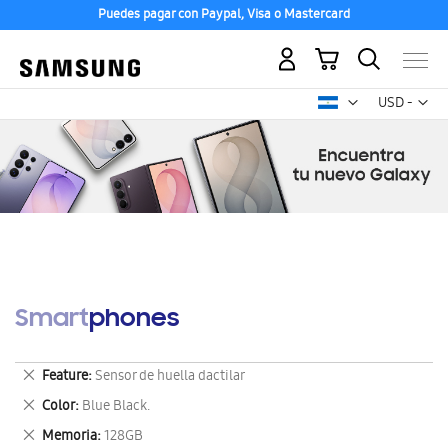
Puedes pagar con Paypal, Visa o Mastercard
Mi carrito
Mon
USD -
dólar
estadounid
Smartphones
Eliminar
Feature
Sensor de huella dactilar
este
Eliminar
Color
Blue Black.
artículo
este
Eliminar
Memoria
128GB
artículo