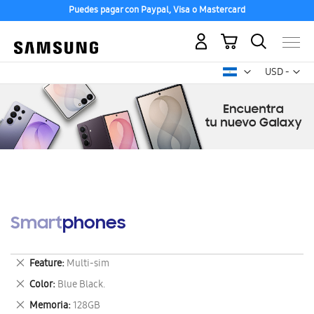
Puedes pagar con Paypal, Visa o Mastercard
Mi carrito
Mon
USD -
dólar
estadounid
Smartphones
Eliminar
Feature
Multi-sim
este
Eliminar
Color
Blue Black.
artículo
este
Eliminar
Memoria
128GB
artículo