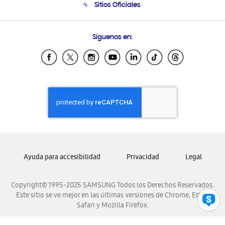
Sitios Oficiales
Soporte vía eMail
Preguntas Frecuentes
Samsung Costa Rica
Síguenos en:
Samsung Ecuador
Samsung El Salvador
Samsung Guatemala
Samsung Honduras
Samsung Nicaragua
Samsung Panamá
Samsung República Dominicana
Samsung Venezuela
Ayuda para accesibilidad
Privacidad
Legal
Copyright© 1995-2025 SAMSUNG Todos los Derechos Reservados.
Este sitio se ve mejor en las últimas versiones de Chrome, Edge,
Safari y Mozilla Firefox.