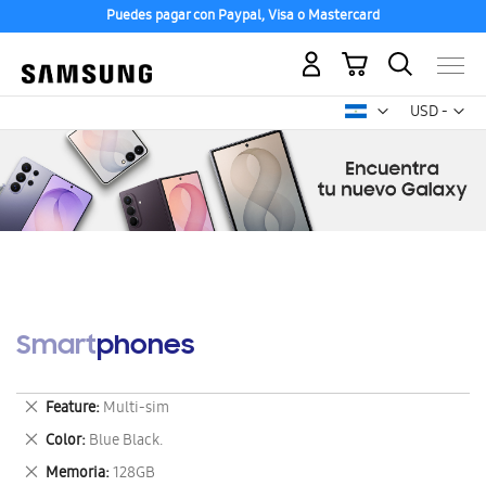
Puedes pagar con Paypal, Visa o Mastercard
Mi carrito
Mon
USD -
dólar
estadounid
Smartphones
Eliminar
Feature
Multi-sim
este
Eliminar
Color
Blue Black.
artículo
este
Eliminar
Memoria
128GB
artículo