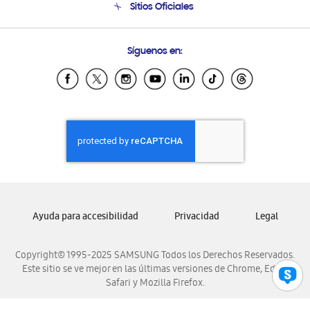
Sitios Oficiales
Soporte vía eMail
Preguntas Frecuentes
Samsung Costa Rica
Síguenos en:
Samsung Ecuador
Samsung El Salvador
Samsung Guatemala
Samsung Honduras
Samsung Nicaragua
Samsung Panamá
Samsung República Dominicana
Samsung Venezuela
Ayuda para accesibilidad
Privacidad
Legal
Copyright© 1995-2025 SAMSUNG Todos los Derechos Reservados.
Este sitio se ve mejor en las últimas versiones de Chrome, Edge,
Safari y Mozilla Firefox.