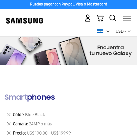
Puedes pagar con Paypal, Visa o Mastercard
Mi carrito
Mon
USD -
dólar
estadounid
Smartphones
Eliminar
Color
Blue Black.
este
Eliminar
Camara
24MP o más
artículo
este
Eliminar
Precio
US$ 190.00 - US$ 199.99
artículo