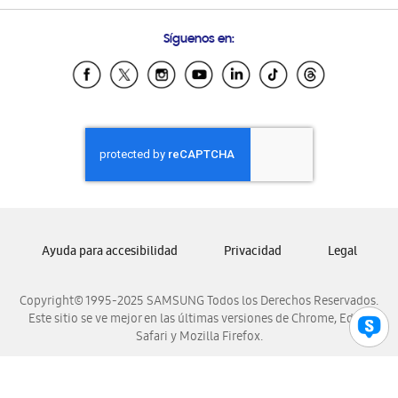
Preguntas Frecuentes
Samsung Costa Rica
Síguenos en:
Samsung Ecuador
Samsung El Salvador
Samsung Guatemala
Samsung Honduras
Samsung Nicaragua
Samsung Panamá
Samsung República Dominicana
Samsung Venezuela
Ayuda para accesibilidad
Privacidad
Legal
Copyright© 1995-2025 SAMSUNG Todos los Derechos Reservados.
Este sitio se ve mejor en las últimas versiones de Chrome, Edge,
Safari y Mozilla Firefox.