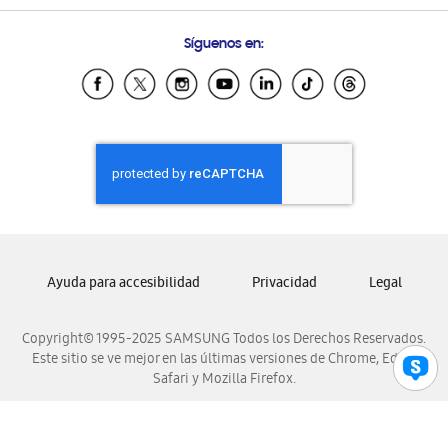
Preguntas Frecuentes
Samsung Costa Rica
Síguenos en:
Samsung Ecuador
Samsung El Salvador
Samsung Guatemala
Samsung Honduras
Samsung Nicaragua
Samsung Panamá
Samsung República Dominicana
Samsung Venezuela
Ayuda para accesibilidad
Privacidad
Legal
Copyright© 1995-2025 SAMSUNG Todos los Derechos Reservados.
Este sitio se ve mejor en las últimas versiones de Chrome, Edge,
Safari y Mozilla Firefox.