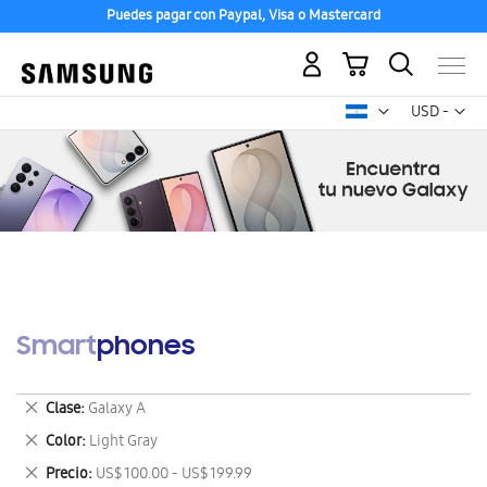
Puedes pagar con Paypal, Visa o Mastercard
Mi carrito
Mon
USD -
dólar
estadounid
Smartphones
Eliminar
Clase
Galaxy A
este
Eliminar
Color
Light Gray
artículo
este
Eliminar
Precio
US$ 100.00 - US$ 199.99
artículo