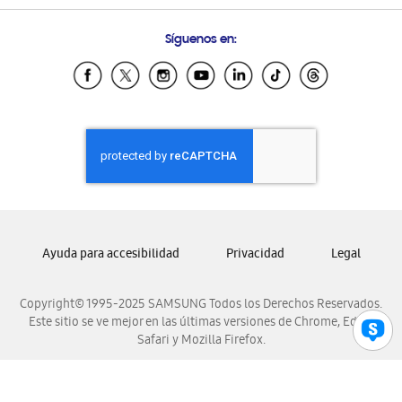
Preguntas Frecuentes
Samsung Costa Rica
Síguenos en:
Samsung Ecuador
Samsung El Salvador
Samsung Guatemala
Samsung Honduras
Samsung Nicaragua
Samsung Panamá
Samsung República Dominicana
Samsung Venezuela
Ayuda para accesibilidad
Privacidad
Legal
Copyright© 1995-2025 SAMSUNG Todos los Derechos Reservados.
Este sitio se ve mejor en las últimas versiones de Chrome, Edge,
Safari y Mozilla Firefox.