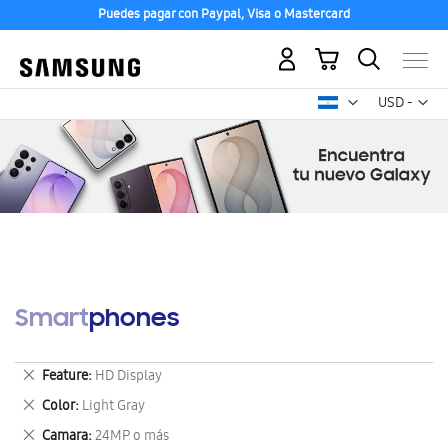
Puedes pagar con Paypal, Visa o Mastercard
Mi carrito
Mon
USD -
dólar
estadounid
Smartphones
Eliminar
Feature
HD Display
este
Eliminar
Color
Light Gray
artículo
este
Eliminar
Camara
24MP o más
artículo