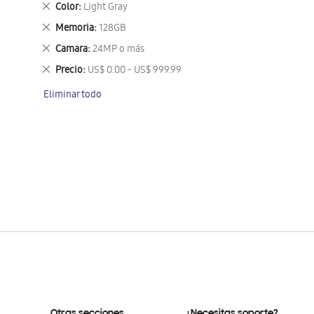
Eliminar
Color
Light Gray
este
Eliminar
Memoria
128GB
artículo
este
Eliminar
Camara
24MP o más
artículo
este
Eliminar
Precio
US$ 0.00 - US$ 999.99
artículo
este
Eliminar todo
artículo
Otras secciones
¿Necesitas soporte?