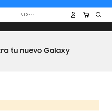
Mi carrito
Moneda
USD -
dólar
estadounidense