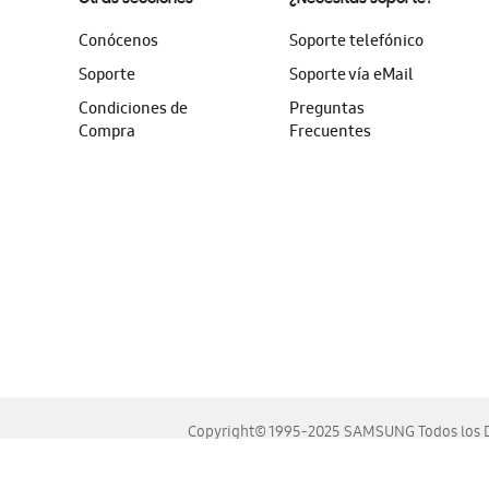
Conócenos
Soporte telefónico
Soporte
Soporte vía eMail
Condiciones de
Preguntas
Compra
Frecuentes
Copyright© 1995-2025 SAMSUNG Todos los D
Este sitio se ve mejor en las últimas versiones de Chrome