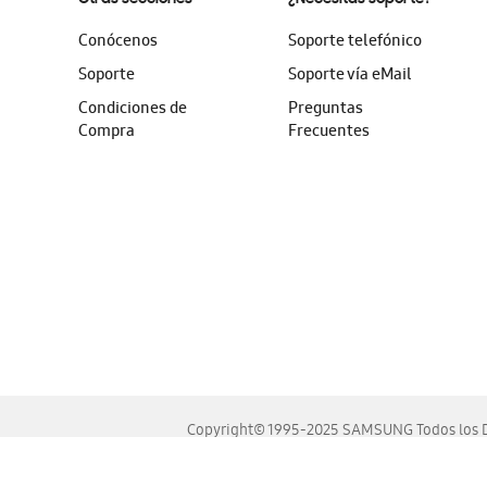
Conócenos
Soporte telefónico
Soporte
Soporte vía eMail
Condiciones de
Preguntas
Compra
Frecuentes
Copyright© 1995-2025 SAMSUNG Todos los D
Este sitio se ve mejor en las últimas versiones de Chrome