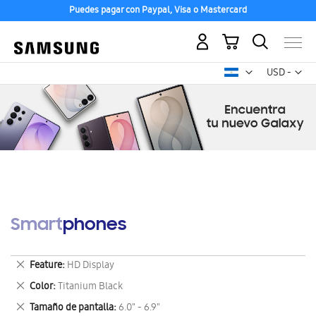
Puedes pagar con Paypal, Visa o Mastercard
Mi carrito
Mon
USD -
dólar
estadounid
Smartphones
Eliminar
Feature
HD Display
este
Eliminar
Color
Titanium Black
artículo
este
Eliminar
Tamaño de pantalla
6.0" - 6.9"
artículo