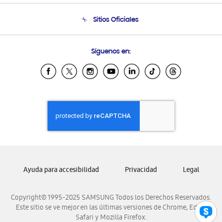
Condiciones de Compra
Soporte telefónico
Sitios Oficiales
Soporte vía eMail
Preguntas Frecuentes
Samsung Costa Rica
Síguenos en:
Samsung Ecuador
Samsung El Salvador
Samsung Guatemala
Samsung Honduras
Samsung Nicaragua
Samsung Panamá
Samsung República Dominicana
Samsung Venezuela
Ayuda para accesibilidad
Privacidad
Legal
Copyright© 1995-2025 SAMSUNG Todos los Derechos Reservados.
Este sitio se ve mejor en las últimas versiones de Chrome, Edge,
Safari y Mozilla Firefox.