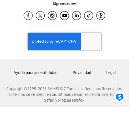
Síguenos en:
Samsung Ecuador
Samsung El Salvador
Samsung Guatemala
Samsung Honduras
Samsung Nicaragua
Samsung Panamá
Samsung República Dominicana
Samsung Venezuela
Ayuda para accesibilidad
Privacidad
Legal
Copyright© 1995-2025 SAMSUNG Todos los Derechos Reservados.
Este sitio se ve mejor en las últimas versiones de Chrome, Edge,
Safari y Mozilla Firefox.