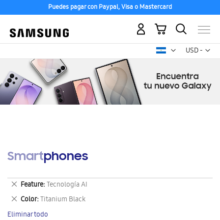
Puedes pagar con Paypal, Visa o Mastercard
Mi carrito
Mon
USD -
dólar
estadounid
Smartphones
Eliminar
Feature
Tecnología AI
este
Eliminar
Color
Titanium Black
artículo
este
Eliminar todo
artículo