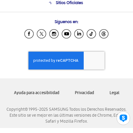
Sitios Oficiales
Soporte vía eMail
Preguntas Frecuentes
Samsung Costa Rica
Síguenos en:
Samsung Ecuador
Samsung El Salvador
Samsung Guatemala
Samsung Honduras
Samsung Nicaragua
Samsung Panamá
Samsung República Dominicana
Samsung Venezuela
Ayuda para accesibilidad
Privacidad
Legal
Copyright© 1995-2025 SAMSUNG Todos los Derechos Reservados.
Este sitio se ve mejor en las últimas versiones de Chrome, Edge,
Safari y Mozilla Firefox.