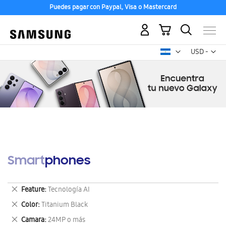
Puedes pagar con Paypal, Visa o Mastercard
Mi carrito
Mon
USD -
dólar
estadounid
Smartphones
Eliminar
Feature
Tecnología AI
este
Eliminar
Color
Titanium Black
artículo
este
Eliminar
Camara
24MP o más
artículo