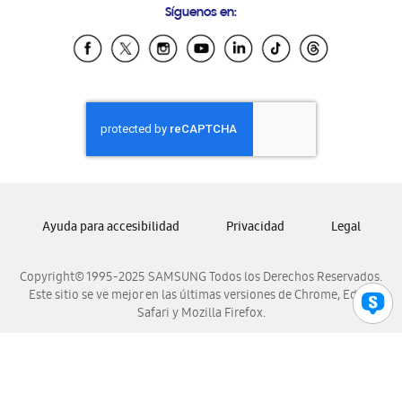
Síguenos en:
Samsung Ecuador
Samsung El Salvador
Samsung Guatemala
Samsung Honduras
Samsung Nicaragua
Samsung Panamá
Samsung República Dominicana
Samsung Venezuela
Ayuda para accesibilidad
Privacidad
Legal
Copyright© 1995-2025 SAMSUNG Todos los Derechos Reservados.
Este sitio se ve mejor en las últimas versiones de Chrome, Edge,
Safari y Mozilla Firefox.