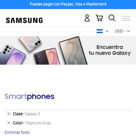
Puedes pagar con Paypal, Visa o Mastercard
Mi carrito
Mon
USD -
dólar
estadounid
Smartphones
Eliminar
Clase
Galaxy S
este
Eliminar
Color
Titanium Gray
artículo
este
Eliminar todo
artículo