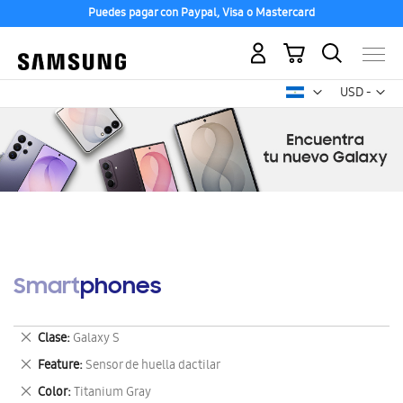
Puedes pagar con Paypal, Visa o Mastercard
Mi carrito
Mon
USD -
dólar
estadounid
Smartphones
Eliminar
Clase
Galaxy S
este
Eliminar
Feature
Sensor de huella dactilar
artículo
este
Eliminar
Color
Titanium Gray
artículo