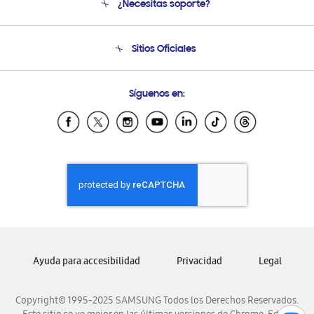
¿Necesitas soporte?
Soporte
Condiciones de Compra
Soporte telefónico
Sitios Oficiales
Soporte vía eMail
Preguntas Frecuentes
Samsung Costa Rica
Síguenos en:
Samsung Ecuador
Samsung El Salvador
Samsung Guatemala
Samsung Honduras
Samsung Nicaragua
Samsung Panamá
Samsung República Dominicana
Samsung Venezuela
Ayuda para accesibilidad
Privacidad
Legal
Copyright© 1995-2025 SAMSUNG Todos los Derechos Reservados.