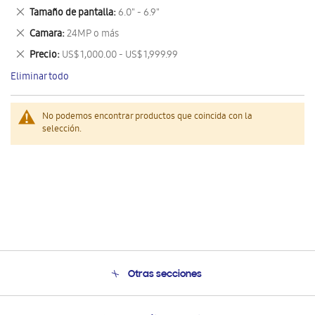
este
Eliminar
Tamaño de pantalla
6.0" - 6.9"
artículo
este
Eliminar
Camara
24MP o más
artículo
este
Eliminar
Precio
US$ 1,000.00 - US$ 1,999.99
artículo
este
Eliminar todo
artículo
No podemos encontrar productos que coincida con la
selección.
Otras secciones
Conócenos