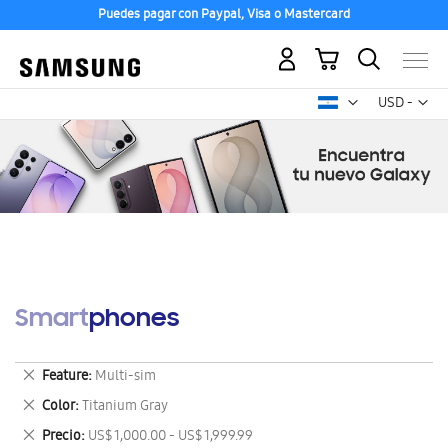
Puedes pagar con Paypal, Visa o Mastercard
Mi carrito
Mon
USD -
dólar
estadounid
Smartphones
Eliminar
Feature
Multi-sim
este
Eliminar
Color
Titanium Gray
artículo
este
Eliminar
Precio
US$ 1,000.00 - US$ 1,999.99
artículo