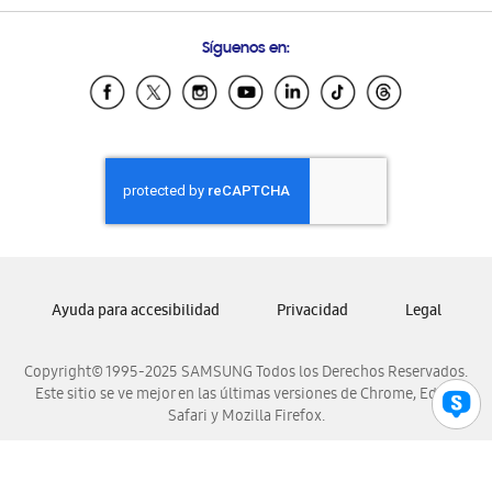
Preguntas Frecuentes
Samsung Costa Rica
Síguenos en:
Samsung Ecuador
Samsung El Salvador
Samsung Guatemala
Samsung Honduras
Samsung Nicaragua
Samsung Panamá
Samsung República Dominicana
Samsung Venezuela
Ayuda para accesibilidad
Privacidad
Legal
Copyright© 1995-2025 SAMSUNG Todos los Derechos Reservados.
Este sitio se ve mejor en las últimas versiones de Chrome, Edge,
Safari y Mozilla Firefox.