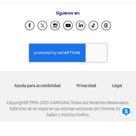
Preguntas Frecuentes
Samsung Costa Rica
Síguenos en:
Samsung Ecuador
Samsung El Salvador
Samsung Guatemala
Samsung Honduras
Samsung Nicaragua
Samsung Panamá
Samsung República Dominicana
Samsung Venezuela
Ayuda para accesibilidad
Privacidad
Legal
Copyright© 1995-2025 SAMSUNG Todos los Derechos Reservados.
Este sitio se ve mejor en las últimas versiones de Chrome, Edge,
Safari y Mozilla Firefox.