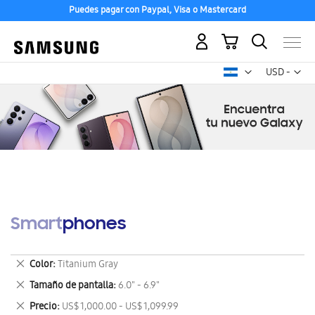
Puedes pagar con Paypal, Visa o Mastercard
Mi carrito
Mon
USD -
dólar
estadounid
Smartphones
Eliminar
Color
Titanium Gray
este
Eliminar
Tamaño de pantalla
6.0" - 6.9"
artículo
este
Eliminar
Precio
US$ 1,000.00 - US$ 1,099.99
artículo