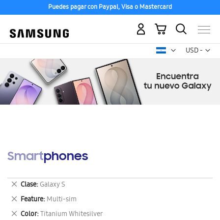
Puedes pagar con Paypal, Visa o Mastercard
Mi carrito
Mon
USD -
dólar
estadounid
Smartphones
Eliminar
Clase
Galaxy S
este
Eliminar
Feature
Multi-sim
artículo
este
Eliminar
Color
Titanium Whitesilver
artículo