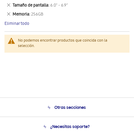
este
Eliminar
Tamaño de pantalla
6.0" - 6.9"
artículo
este
Eliminar
Memoria
256GB
artículo
este
Eliminar todo
artículo
No podemos encontrar productos que coincida con la
selección.
Otras secciones
Conócenos
¿Necesitas soporte?
Soporte