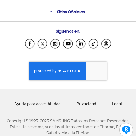
Condiciones de Compra
Soporte telefónico
Sitios Oficiales
Soporte vía eMail
Preguntas Frecuentes
Samsung Costa Rica
Síguenos en:
Samsung Ecuador
Samsung El Salvador
Samsung Guatemala
Samsung Honduras
Samsung Nicaragua
Samsung Panamá
Samsung República Dominicana
Samsung Venezuela
Ayuda para accesibilidad
Privacidad
Legal
Copyright© 1995-2025 SAMSUNG Todos los Derechos Reservados.
Este sitio se ve mejor en las últimas versiones de Chrome, Edge,
Safari y Mozilla Firefox.