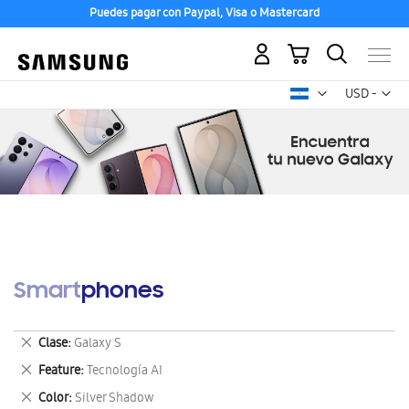
Puedes pagar con Paypal, Visa o Mastercard
Mi carrito
Mon
USD -
dólar
estadounid
Smartphones
Eliminar
Clase
Galaxy S
este
Eliminar
Feature
Tecnología AI
artículo
este
Eliminar
Color
Silver Shadow
artículo