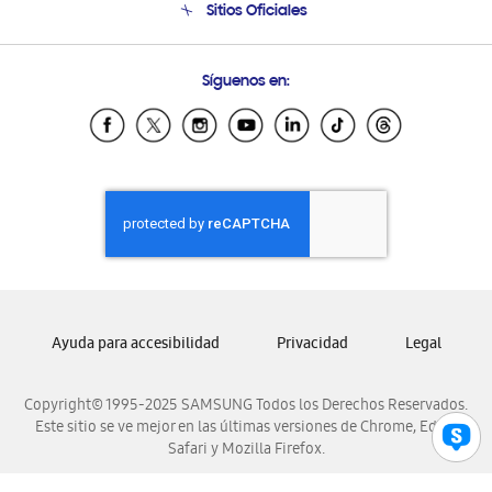
Sitios Oficiales
Soporte vía eMail
Preguntas Frecuentes
Samsung Costa Rica
Síguenos en:
Samsung Ecuador
Samsung El Salvador
Samsung Guatemala
Samsung Honduras
Samsung Nicaragua
Samsung Panamá
Samsung República Dominicana
Samsung Venezuela
Ayuda para accesibilidad
Privacidad
Legal
Copyright© 1995-2025 SAMSUNG Todos los Derechos Reservados.
Este sitio se ve mejor en las últimas versiones de Chrome, Edge,
Safari y Mozilla Firefox.