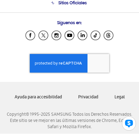
Sitios Oficiales
Soporte vía eMail
Preguntas Frecuentes
Samsung Costa Rica
Síguenos en:
Samsung Ecuador
Samsung El Salvador
Samsung Guatemala
Samsung Honduras
Samsung Nicaragua
Samsung Panamá
Samsung República Dominicana
Samsung Venezuela
Ayuda para accesibilidad
Privacidad
Legal
Copyright© 1995-2025 SAMSUNG Todos los Derechos Reservados.
Este sitio se ve mejor en las últimas versiones de Chrome, Edge,
Safari y Mozilla Firefox.