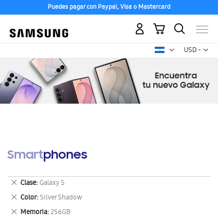
Puedes pagar con Paypal, Visa o Mastercard
Mi carrito
Mon
USD -
dólar
estadounid
Smartphones
Eliminar
Clase
Galaxy S
este
Eliminar
Color
Silver Shadow
artículo
este
Eliminar
Memoria
256GB
artículo