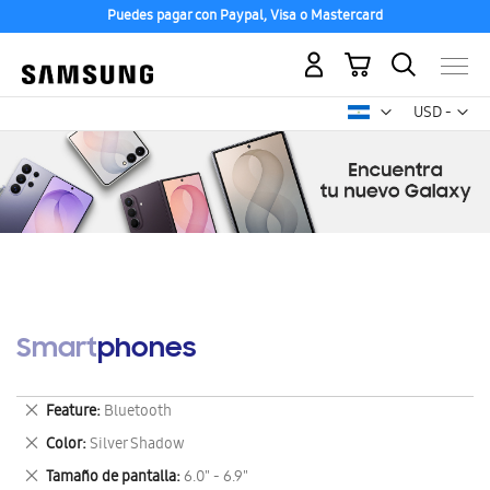
Puedes pagar con Paypal, Visa o Mastercard
Mi carrito
Mon
USD -
dólar
estadounid
Smartphones
Eliminar
Feature
Bluetooth
este
Eliminar
Color
Silver Shadow
artículo
este
Eliminar
Tamaño de pantalla
6.0" - 6.9"
artículo