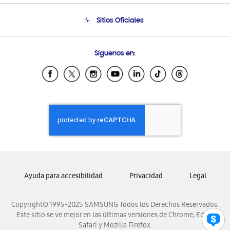
Condiciones de Compra
Soporte telefónico
Sitios Oficiales
Soporte vía eMail
Preguntas Frecuentes
Samsung Costa Rica
Síguenos en:
Samsung Ecuador
Samsung El Salvador
Samsung Guatemala
Samsung Honduras
Samsung Nicaragua
Samsung Panamá
Samsung República Dominicana
Samsung Venezuela
Ayuda para accesibilidad
Privacidad
Legal
Copyright© 1995-2025 SAMSUNG Todos los Derechos Reservados.
Este sitio se ve mejor en las últimas versiones de Chrome, Edge,
Safari y Mozilla Firefox.