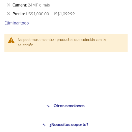
este
Eliminar
Camara
24MP o más
artículo
este
Eliminar
Precio
US$ 1,000.00 - US$ 1,099.99
artículo
este
Eliminar todo
artículo
No podemos encontrar productos que coincida con la
selección.
Otras secciones
Conócenos
¿Necesitas soporte?
Soporte