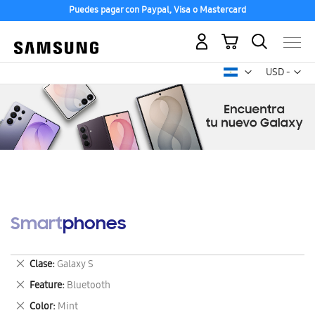
Puedes pagar con Paypal, Visa o Mastercard
Mi carrito
Mon
USD -
dólar
estadounid
Smartphones
Eliminar
Clase
Galaxy S
este
Eliminar
Feature
Bluetooth
artículo
este
Eliminar
Color
Mint
artículo