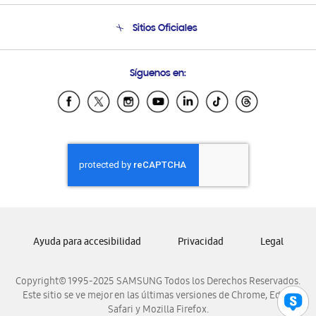
Condiciones de Compra
Soporte telefónico
Sitios Oficiales
Soporte vía eMail
Preguntas Frecuentes
Samsung Costa Rica
Síguenos en:
Samsung Ecuador
Samsung El Salvador
Samsung Guatemala
Samsung Honduras
Samsung Nicaragua
Samsung Panamá
Samsung República Dominicana
Samsung Venezuela
Ayuda para accesibilidad
Privacidad
Legal
Copyright© 1995-2025 SAMSUNG Todos los Derechos Reservados.
Este sitio se ve mejor en las últimas versiones de Chrome, Edge,
Safari y Mozilla Firefox.