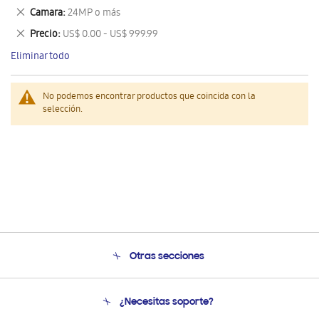
este
Eliminar
Camara
24MP o más
artículo
este
Eliminar
Precio
US$ 0.00 - US$ 999.99
artículo
este
Eliminar todo
artículo
No podemos encontrar productos que coincida con la
selección.
Otras secciones
Conócenos
¿Necesitas soporte?
Soporte