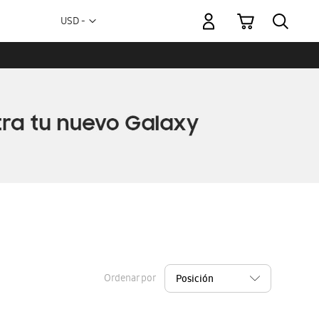
Mi carrito
Moneda
USD -
dólar
estadounidense
Ordenar por