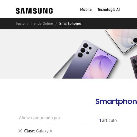
Mobile
Tecnología AI
Smartphones
Inicio
Tienda Online
Smartphon
Ahora comprando por
1
artículo
Eliminar
Clase
Galaxy A