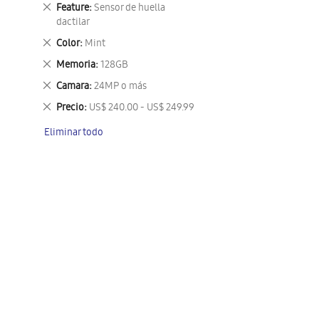
este
Eliminar
Feature
Sensor de huella
artículo
este
dactilar
artículo
Eliminar
Color
Mint
este
Eliminar
Memoria
128GB
artículo
este
Eliminar
Camara
24MP o más
artículo
este
Eliminar
Precio
US$ 240.00 - US$ 249.99
artículo
este
Eliminar todo
artículo