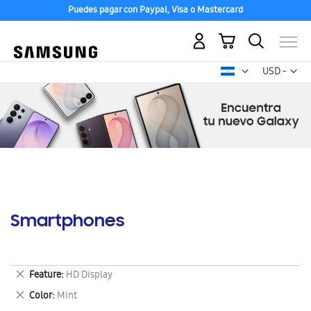
Puedes pagar con Paypal, Visa o Mastercard
Mi carrito
Mon
USD -
dólar
estadounid
Smartphones
Eliminar
Feature
HD Display
este
Eliminar
Color
Mint
artículo
este