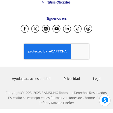
Sitios Oficiales
Soporte vía eMail
Preguntas Frecuentes
Samsung Costa Rica
Síguenos en:
Samsung Ecuador
Samsung El Salvador
Samsung Guatemala
Samsung Honduras
Samsung Nicaragua
Samsung Panamá
Samsung República Dominicana
Samsung Venezuela
Ayuda para accesibilidad
Privacidad
Legal
Copyright© 1995-2025 SAMSUNG Todos los Derechos Reservados.
Este sitio se ve mejor en las últimas versiones de Chrome, Edge,
Safari y Mozilla Firefox.