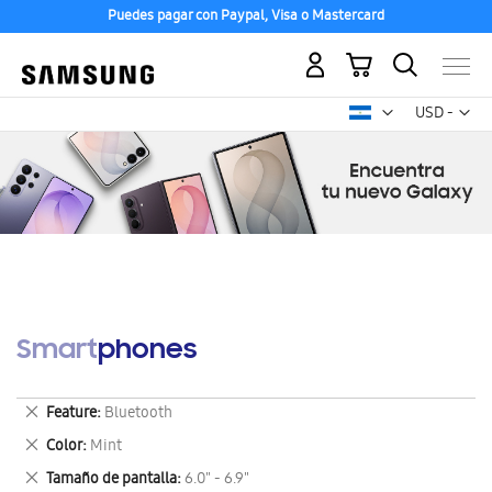
Puedes pagar con Paypal, Visa o Mastercard
Mi carrito
Mon
USD -
dólar
estadounid
Smartphones
Eliminar
Feature
Bluetooth
este
Eliminar
Color
Mint
artículo
este
Eliminar
Tamaño de pantalla
6.0" - 6.9"
artículo