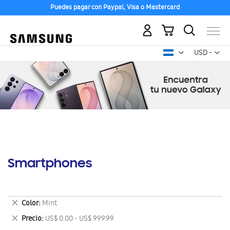
Puedes pagar con Paypal, Visa o Mastercard
Mi carrito
Mon
USD -
dólar
estadounid
Smartphones
Eliminar
Color
Mint
este
Eliminar
Precio
US$ 0.00 - US$ 999.99
artículo
este