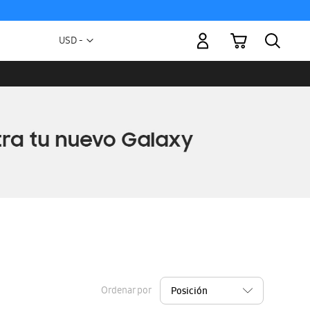
Mi carrito
Moneda
USD -
dólar
estadounidense
Ordenar por