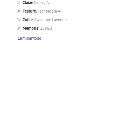
Eliminar
Clase
Galaxy A
este
Eliminar
Feature
Tecnología AI
artículo
este
Eliminar
Color
Awesome Lavender
artículo
este
Eliminar
Memoria
256GB
artículo
este
Eliminar todo
artículo