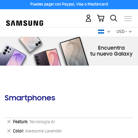
Puedes pagar con Paypal, Visa o Mastercard
Mi carrito
Mon
USD -
dólar
estadounid
Smartphones
Eliminar
Feature
Tecnología AI
este
Eliminar
Color
Awesome Lavender
artículo
este