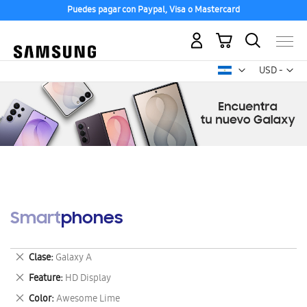
Puedes pagar con Paypal, Visa o Mastercard
Mi carrito
Mon
USD -
dólar
estadounid
Smartphones
Eliminar
Clase
Galaxy A
este
Eliminar
Feature
HD Display
artículo
este
Eliminar
Color
Awesome Lime
artículo