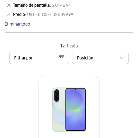
este
Eliminar
Tamaño de pantalla
6.0" - 6.9"
artículo
este
Eliminar
Precio
US$ 300.00 - US$ 399.99
artículo
este
Eliminar todo
artículo
1
artículo
Filtrar por