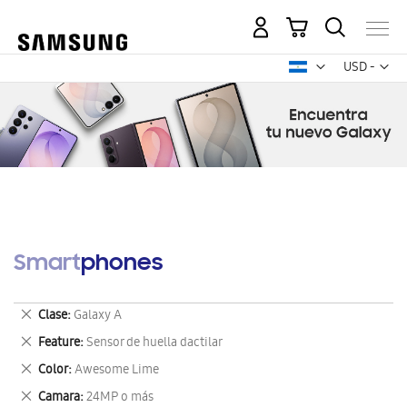
Mi carrito
Mon
USD -
dólar
estadounid
Smartphones
Eliminar
Clase
Galaxy A
este
Eliminar
Feature
Sensor de huella dactilar
artículo
este
Eliminar
Color
Awesome Lime
artículo
este
Eliminar
Camara
24MP o más
artículo