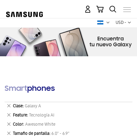
Mi carrito
Mon
USD -
dólar
estadounid
Smartphones
Eliminar
Clase
Galaxy A
este
Eliminar
Feature
Tecnología AI
artículo
este
Eliminar
Color
Awesome White
artículo
este
Eliminar
Tamaño de pantalla
6.0" - 6.9"
artículo