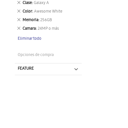
Eliminar
Clase
Galaxy A
este
Eliminar
Color
Awesome White
artículo
este
Eliminar
Memoria
256GB
artículo
este
Eliminar
Camara
24MP o más
artículo
este
Eliminar todo
artículo
Opciones de compra
FEATURE