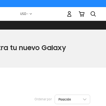
Mi carrito
Moneda
USD -
dólar
estadounidense
Ordenar por