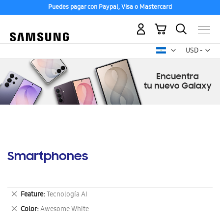
Puedes pagar con Paypal, Visa o Mastercard
Mi carrito
Mon
USD -
dólar
estadounid
Smartphones
Eliminar
Feature
Tecnología AI
este
Eliminar
Color
Awesome White
artículo
este