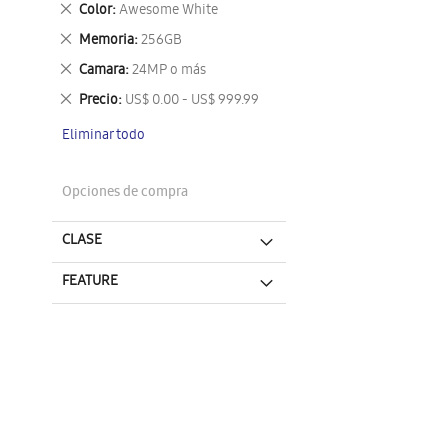
Eliminar
Color
Awesome White
este
Eliminar
Memoria
256GB
artículo
este
Eliminar
Camara
24MP o más
artículo
este
Eliminar
Precio
US$ 0.00 - US$ 999.99
artículo
este
Eliminar todo
artículo
Opciones de compra
CLASE
FEATURE