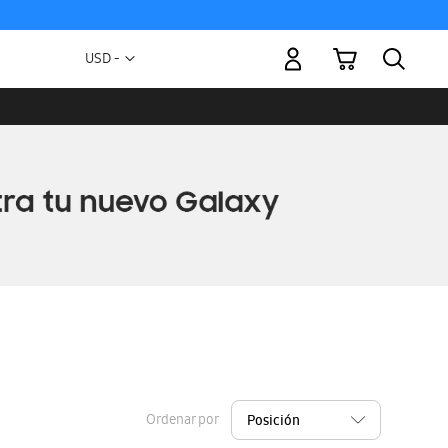
Mi carrito
Moneda
USD -
dólar
estadounidense
Ordenar por