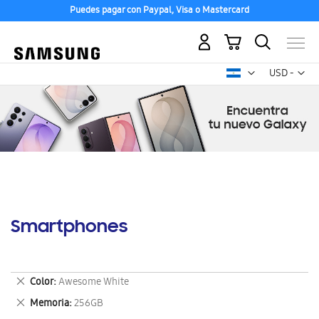
Puedes pagar con Paypal, Visa o Mastercard
Mi carrito
Mon
USD -
dólar
estadounid
Smartphones
Eliminar
Color
Awesome White
este
Eliminar
Memoria
256GB
artículo
este